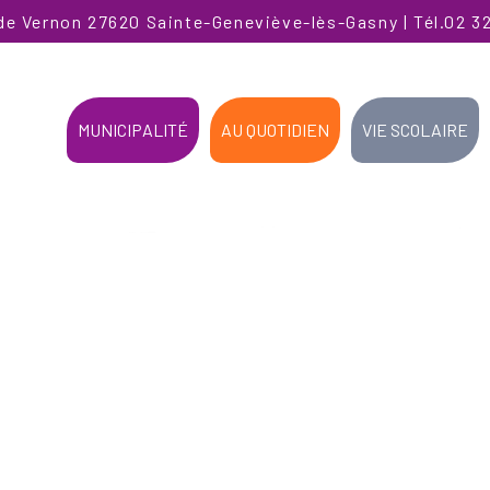
de Vernon 27620 Sainte-Geneviève-lès-Gasny | Tél.02 32
MUNICIPALITÉ
AU QUOTIDIEN
VIE SCOLAIRE