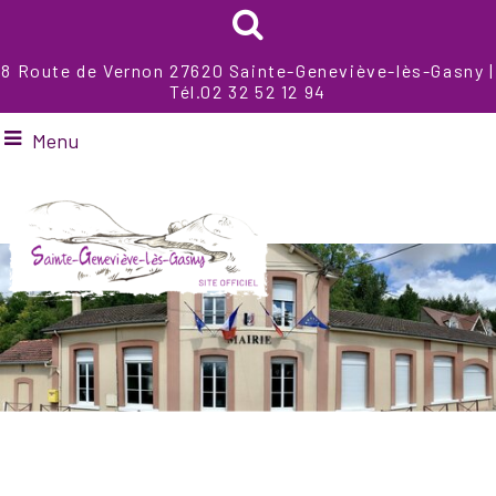
8 Route de Vernon 27620 Sainte-Geneviève-lès-Gasny |
Tél.02 32 52 12 94
Menu