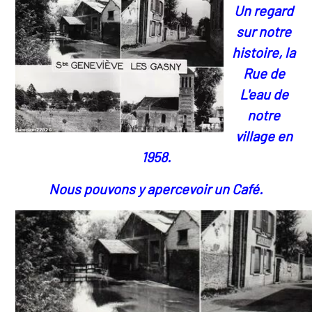
Un regard
sur notre
histoire, la
Rue de
L'eau de
notre
village en
1958.
Nous pouvons y apercevoir un Café.