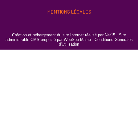
MENTIONS LÉGALES
Création et hébergement du site Internet réalisé par Net15
-
Site
administrable CMS propulsé par WebSee Mairie
-
Conditions Générales
d'Utilisation