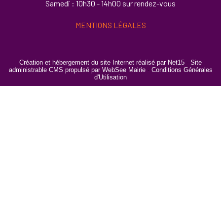
Samedi : 10h30 - 14h00 sur rendez-vous
MENTIONS LÉGALES
Création et hébergement du site Internet réalisé par Net15
-
Site
administrable CMS propulsé par WebSee Mairie
-
Conditions Générales
d'Utilisation