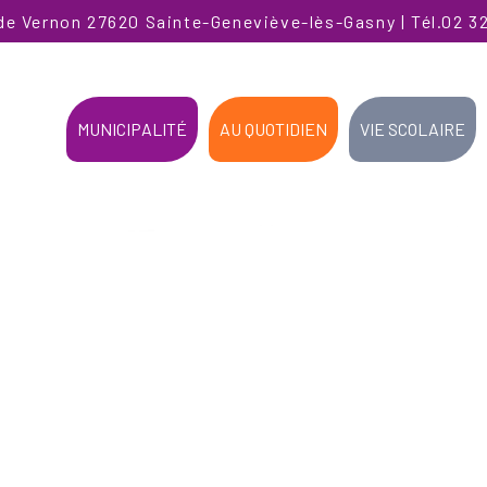
de Vernon 27620 Sainte-Geneviève-lès-Gasny | Tél.02 32
MUNICIPALITÉ
AU QUOTIDIEN
VIE SCOLAIRE